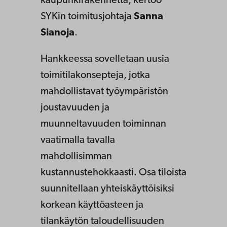
kaupunkirakennetta, kertoo
SYKin toimitusjohtaja
Sanna
Sianoja
.
Hankkeessa sovelletaan uusia
toimitilakonsepteja, jotka
mahdollistavat työympäristön
joustavuuden ja
muunneltavuuden toiminnan
vaatimalla tavalla
mahdollisimman
kustannustehokkaasti. Osa tiloista
suunnitellaan yhteiskäyttöisiksi
korkean käyttöasteen ja
tilankäytön taloudellisuuden