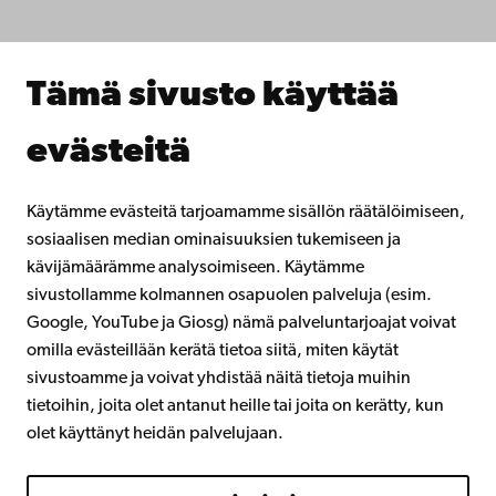
Tee yhteistyötä kanssamme
Åbo Akademin kirjasto
Jatkuva oppiminen
Tämä sivusto käyttää
Lahjoita Åbo Akademille
Liity alumniverkostoomme
evästeitä
Åbo Akademista
Intra
Käytämme evästeitä tarjoamamme sisällön räätälöimiseen,
sosiaalisen median ominaisuuksien tukemiseen ja
kävijämäärämme analysoimiseen. Käytämme
Facebook
Instagram
YouTube
LinkedIn
Blog
Snapchat
sivustollamme kolmannen osapuolen palveluja (esim.
Google, YouTube ja Giosg) nämä palveluntarjoajat voivat
omilla evästeillään kerätä tietoa siitä, miten käytät
sivustoamme ja voivat yhdistää näitä tietoja muihin
tietoihin, joita olet antanut heille tai joita on kerätty, kun
olet käyttänyt heidän palvelujaan.