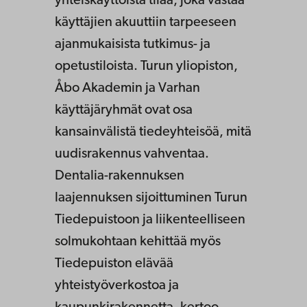
yhteiskäyttöistä tilaa, joka vastaa
käyttäjien akuuttiin tarpeeseen
ajanmukaisista tutkimus- ja
opetustiloista. Turun yliopiston,
Åbo Akademin ja Varhan
käyttäjäryhmät ovat osa
kansainvälistä tiedeyhteisöä, mitä
uudisrakennus vahventaa.
Dentalia-rakennuksen
laajennuksen sijoittuminen Turun
Tiedepuistoon ja liikenteelliseen
solmukohtaan kehittää myös
Tiedepuiston elävää
yhteistyöverkostoa ja