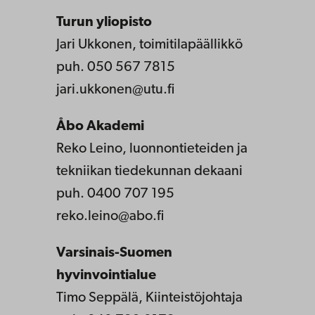
Turun yliopisto
Jari Ukkonen, toimitilapäällikkö
puh. 050 567 7815
jari.ukkonen@utu.fi
Åbo Akademi
Reko Leino, luonnontieteiden ja
tekniikan tiedekunnan dekaani
puh. 0400 707 195
reko.leino@abo.fi
Varsinais-Suomen
hyvinvointialue
Timo Seppälä, Kiinteistöjohtaja