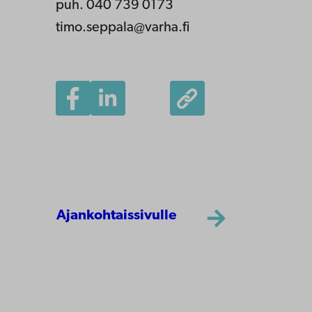
puh. 040 739 0173
timo.seppala@varha.fi
Ajankohtaissivulle
Åbo Akademi