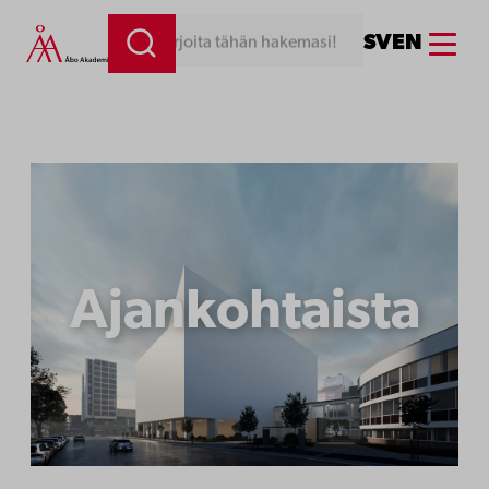
Siirry
Menu
SV
EN
Kirjoita tähän hakemasi!
sisältöön
Ajankohtaista