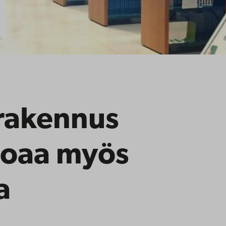
-rakennus
rjoaa myös
a