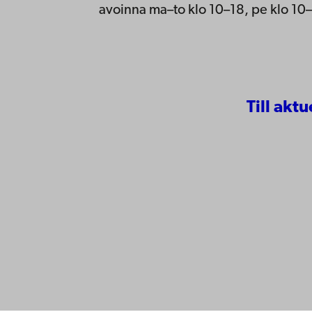
avoinna ma–to klo 10–18, pe klo 10–
Till aktu
Ota yhte
Åbo Akademi
Saavute
Tuomiokirkontori 3
Tietosuo
20500 Turku
IT-apua
Tiedeku