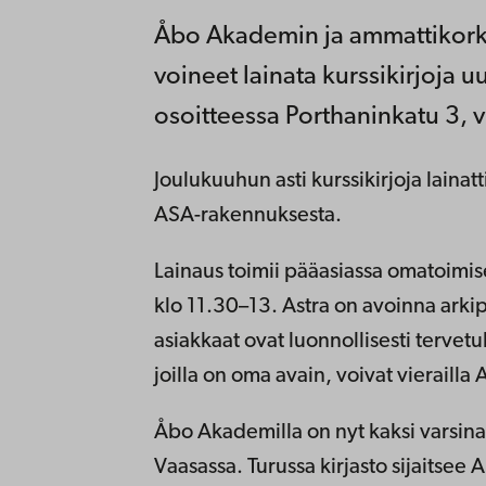
Åbo Akademin ja ammattikorke
voineet lainata kurssikirjoja 
osoitteessa Porthaninkatu 3, v
Joulukuuhun asti kurssikirjoja lainat
ASA-rakennuksesta.
Lainaus toimii pääasiassa omatoimise
klo 11.30–13. Astra on avoinna arkipäi
asiakkaat ovat luonnollisesti tervetu
joilla on oma avain, voivat vieraill
Åbo Akademilla on nyt kaksi varsinais
Vaasassa. Turussa kirjasto sijaitsee 