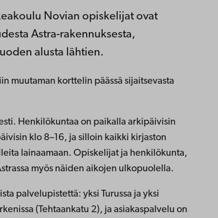
akoulu Novian opiskelijat ovat
uudesta Astra-rakennuksesta,
uoden alusta lähtien.
tiin muutaman korttelin päässä sijaitsevasta
sti. Henkilökuntaa on paikalla arkipäivisin
visin klo 8–16, ja silloin kaikki kirjaston
lleita lainaamaan. Opiskelijat ja henkilökunta,
a Astrassa myös näiden aikojen ulkopuolella.
ta palvelupistettä: yksi Turussa ja yksi
Arkenissa (Tehtaankatu 2), ja asiakaspalvelu on