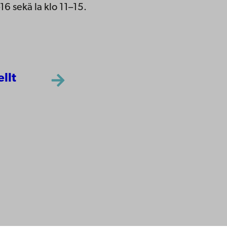
16 sekä la klo 11–15.
ellt
yttä
ttavuus
ja
Facebook
Instagram
YouTube
LinkedIn
Blog
Snapchat
nnat