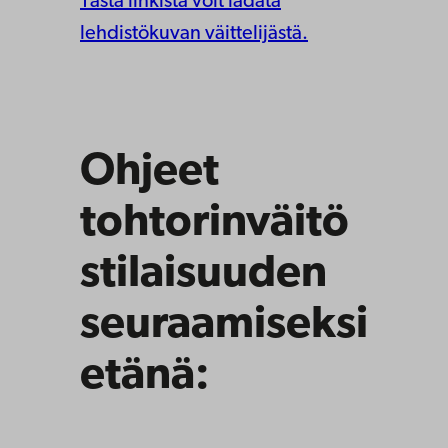
Tästä linkistä voit ladata
lehdistökuvan väittelijästä.
Ohjeet
tohtorinväitö
stilaisuuden
seuraamiseksi
etänä: