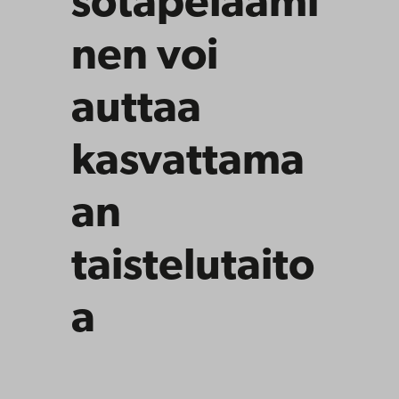
sotapelaami
nen voi
auttaa
kasvattama
an
taistelutaito
a