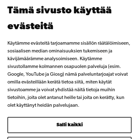
Jatkuva oppiminen
Tämä sivusto käyttää
Lahjoita Åbo Akademille
Liity alumniverkostoomme
evästeitä
Åbo Akademista
Intra
Käytämme evästeitä tarjoamamme sisällön räätälöimiseen,
sosiaalisen median ominaisuuksien tukemiseen ja
kävijämäärämme analysoimiseen. Käytämme
Facebook
Instagram
YouTube
LinkedIn
Blog
Snapchat
sivustollamme kolmannen osapuolen palveluja (esim.
Google, YouTube ja Giosg) nämä palveluntarjoajat voivat
omilla evästeillään kerätä tietoa siitä, miten käytät
sivustoamme ja voivat yhdistää näitä tietoja muihin
tietoihin, joita olet antanut heille tai joita on kerätty, kun
olet käyttänyt heidän palvelujaan.
Salli kaikki