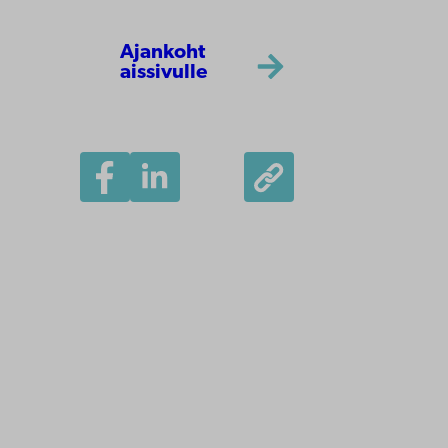
Ajankoht
aissivulle
Åbo Akademi
Tuomiokirkontori 3
20500 Turku