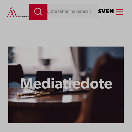
Siirry
Menu
SV
EN
Kirjoita tähän hakemasi!
sisältöön
Mediatiedote