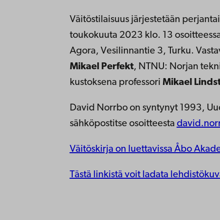
Väitöstilaisuus järjestetään perjanta
toukokuuta 2023 klo. 13 osoitteessa
Agora, Vesilinnantie 3, Turku. Vasta
Mikael Perfekt
, NTNU: Norjan tekni
kustoksena professori
Mikael Linds
David Norrbo on syntynyt 1993, Uud
sähköpostitse osoitteesta
david.nor
Väitöskirja on luettavissa Åbo Akad
Tästä linkistä voit ladata lehdistökuv