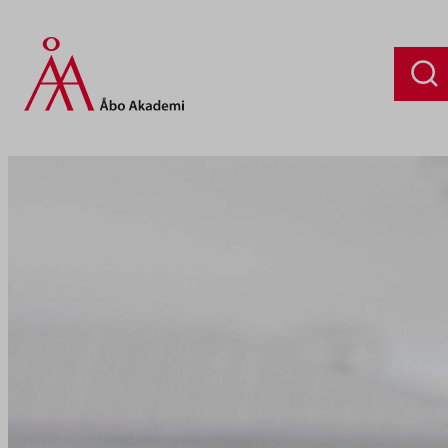
Siirry
sisältöön