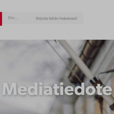
Kirjoita tähän hakemasi!
Mediatiedote