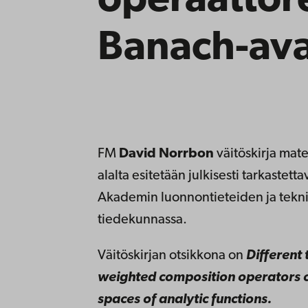
operaattore
Banach-ava
FM
David Norrbon
väitöskirja mat
alalta esitetään julkisesti tarkastett
Akademin luonnontieteiden ja tekn
tiedekunnassa.
Väitöskirjan otsikkona on
Different 
weighted composition operators 
spaces of analytic functions.