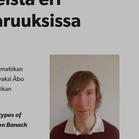
ista eri
ruuksissa
ematiikan
avaksi Åbo
iikan
types of
on Banach