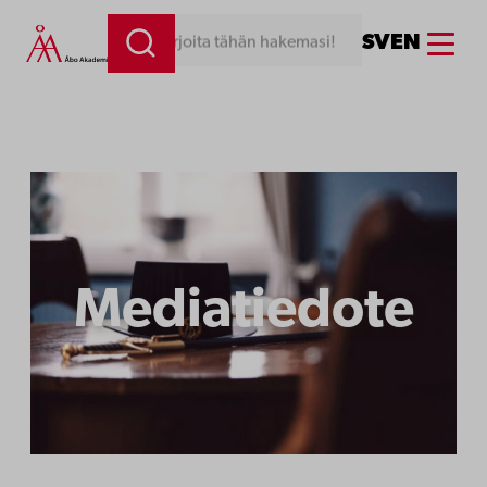
Siirry
Menu
SV
EN
Kirjoita tähän hakemasi!
sisältöön
Mediatiedote