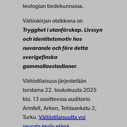
teologian tiedekunnassa.
Väitöskirjan otsikkona on
Trygghet i utanförskap. Livssyn
och identitetsmotiv hos
nuvarande och före detta
sverigefinska
gammallaestadianer
.
Väitöstilaisuus järjestetään
torstaina 22. toukokuuta 2025
klo. 13 osoitteessa auditorio
Armfelt, Arken, Tehtaankatu 2,
Turku.
Väitöstilaisuutta voi
seurata myös etänä.