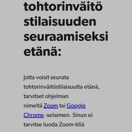
tohtorinväitö
stilaisuuden
seuraamiseksi
etänä:
Jotta voisit seurata
tohtorinväitöstilaisuutta etänä,
tarvitset ohjelman
nimeltä
Zoom
tai
Google
Chrome
-selaimen. Sinun ei
tarvitse luoda Zoom-tiliä