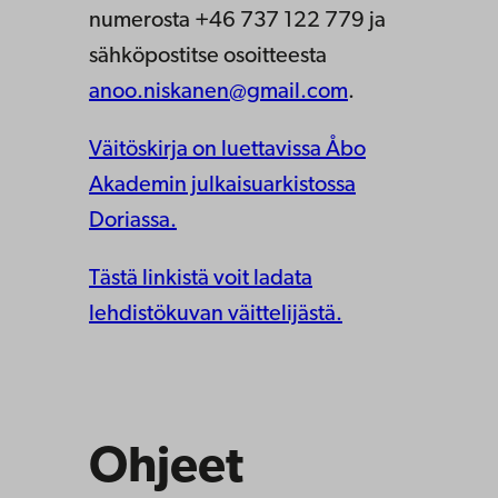
numerosta +46 737 122 779 ja
sähköpostitse osoitteesta
anoo.niskanen@gmail.com
.
Väitöskirja on luettavissa Åbo
Akademin julkaisuarkistossa
Doriassa.
Tästä linkistä voit ladata
lehdistökuvan väittelijästä.
Ohjeet