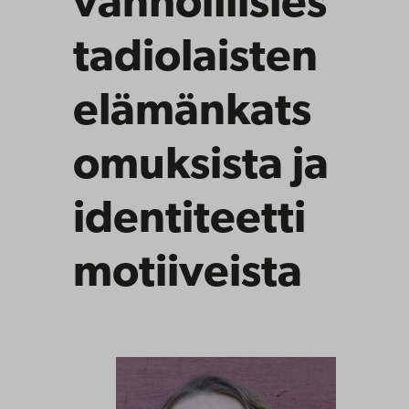
vanhoillisles
tadiolaisten
elämänkats
omuksista ja
identiteetti
motiiveista