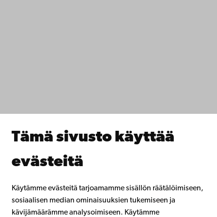
Ota yhteyttä
Saavutettavuus
Tietosuoja
IT-apua
Tiedekunnat
Opiskele meillä
Tutki kanssamme
Tee yhteistyötä kanssamme
Åbo Akademin kirjasto
Jatkuva oppiminen
Tämä sivusto käyttää
Lahjoita Åbo Akademille
Liity alumniverkostoomme
evästeitä
Åbo Akademista
Intra
Käytämme evästeitä tarjoamamme sisällön räätälöimiseen,
sosiaalisen median ominaisuuksien tukemiseen ja
kävijämäärämme analysoimiseen. Käytämme