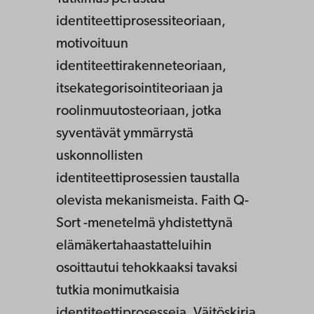
identiteettiprosessiteoriaan,
motivoituun
identiteettirakenneteoriaan,
itsekategorisointiteoriaan ja
roolinmuutosteoriaan, jotka
syventävät ymmärrystä
uskonnollisten
identiteettiprosessien taustalla
olevista mekanismeista. Faith Q-
Sort -menetelmä yhdistettynä
elämäkertahaastatteluihin
osoittautui tehokkaaksi tavaksi
tutkia monimutkaisia
identiteettiprosesseja. Väitöskirja