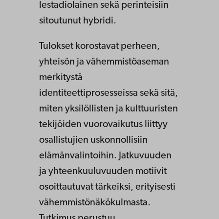
lestadiolainen sekä perinteisiin
sitoutunut hybridi.
Tulokset korostavat perheen,
yhteisön ja vähemmistöaseman
merkitystä
identiteettiprosesseissa sekä sitä,
miten yksilöllisten ja kulttuuristen
tekijöiden vuorovaikutus liittyy
osallistujien uskonnollisiin
elämänvalintoihin. Jatkuvuuden
ja yhteenkuuluvuuden motiivit
osoittautuvat tärkeiksi, erityisesti
vähemmistönäkökulmasta.
Tutkimus perustuu