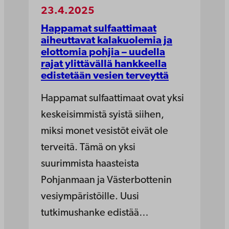
23.4.2025
Happamat sulfaattimaat
aiheuttavat kalakuolemia ja
elottomia pohjia – uudella
rajat ylittävällä hankkeella
edistetään vesien terveyttä
Happamat sulfaattimaat ovat yksi
keskeisimmistä syistä siihen,
miksi monet vesistöt eivät ole
terveitä. Tämä on yksi
suurimmista haasteista
Pohjanmaan ja Västerbottenin
vesiympäristöille. Uusi
tutkimushanke edistää…