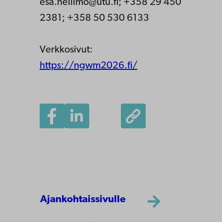
esa.heilimo@utu.fi; +358 29 450
2381; +358 50 530 6133
Verkkosivut:
https://ngwm2026.fi/
Ajankohtaissivulle