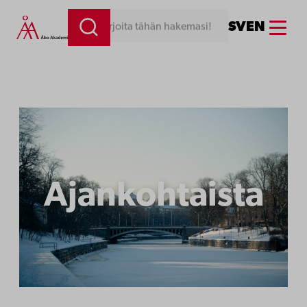
Siirry
Menu
SV
EN
Kirjoita tähän hakemasi!
sisältöön
Ajankohtaista