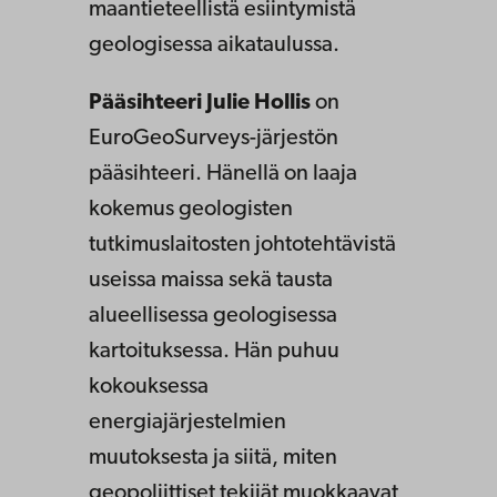
maantieteellistä esiintymistä
geologisessa aikataulussa.
Pääsihteeri Julie Hollis
on
EuroGeoSurveys-järjestön
pääsihteeri. Hänellä on laaja
kokemus geologisten
tutkimuslaitosten johtotehtävistä
useissa maissa sekä tausta
alueellisessa geologisessa
kartoituksessa. Hän puhuu
kokouksessa
energiajärjestelmien
muutoksesta ja siitä, miten
geopoliittiset tekijät muokkaavat