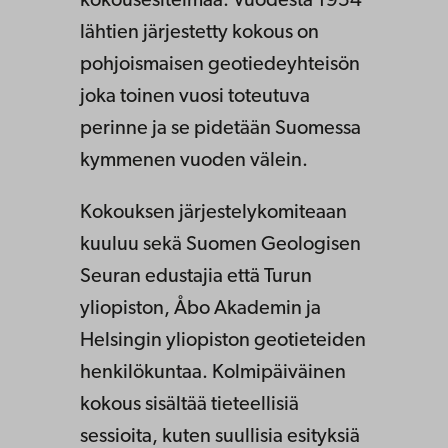
kokousesitelmää. Vuodesta 1954
lähtien järjestetty kokous on
pohjoismaisen geotiedeyhteisön
joka toinen vuosi toteutuva
perinne ja se pidetään Suomessa
kymmenen vuoden välein.
Kokouksen järjestelykomiteaan
kuuluu sekä Suomen Geologisen
Seuran edustajia että Turun
yliopiston, Åbo Akademin ja
Helsingin yliopiston geotieteiden
henkilökuntaa. Kolmipäiväinen
kokous sisältää tieteellisiä
sessioita, kuten suullisia esityksiä