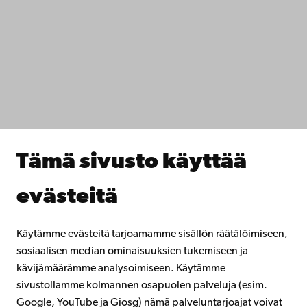
Saavutettavuus
Tietosuoja
IT-apua
Tiedekunnat
Opiskele meillä
Tutki kanssamme
Tee yhteistyötä kanssamme
Åbo Akademin kirjasto
Jatkuva oppiminen
Tämä sivusto käyttää
Lahjoita Åbo Akademille
Liity alumniverkostoomme
evästeitä
Åbo Akademista
Intra
Käytämme evästeitä tarjoamamme sisällön räätälöimiseen,
sosiaalisen median ominaisuuksien tukemiseen ja
kävijämäärämme analysoimiseen. Käytämme
Facebook
Instagram
YouTube
LinkedIn
Blog
Snapchat
sivustollamme kolmannen osapuolen palveluja (esim.
Google, YouTube ja Giosg) nämä palveluntarjoajat voivat