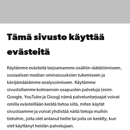
Opiskele meillä
Tutki kanssamme
Tee yhteistyötä kanssamme
Åbo Akademin kirjasto
Jatkuva oppiminen
Tämä sivusto käyttää
Lahjoita Åbo Akademille
Liity alumniverkostoomme
evästeitä
Åbo Akademista
Intra
Käytämme evästeitä tarjoamamme sisällön räätälöimiseen,
sosiaalisen median ominaisuuksien tukemiseen ja
kävijämäärämme analysoimiseen. Käytämme
Facebook
Instagram
YouTube
LinkedIn
Blog
Snapchat
sivustollamme kolmannen osapuolen palveluja (esim.
Google, YouTube ja Giosg) nämä palveluntarjoajat voivat
omilla evästeillään kerätä tietoa siitä, miten käytät
sivustoamme ja voivat yhdistää näitä tietoja muihin
tietoihin, joita olet antanut heille tai joita on kerätty, kun
olet käyttänyt heidän palvelujaan.