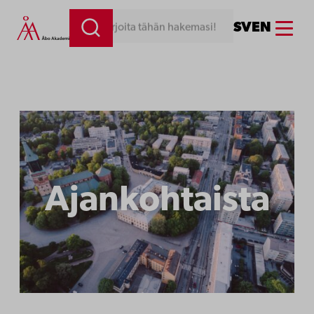
Siirry
Menu
SV
EN
Kirjoita tähän hakemasi!
sisältöön
Ajankohtaista