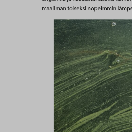
maailman toiseksi nopeimmin lämp