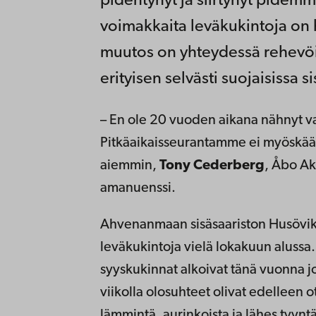
pidentynyt ja siirtynyt pidemm
voimakkaita leväkukintoja on 
muutos on yhteydessä rehevöi
erityisen selvästi suojaisissa 
– En ole 20 vuoden aikana nähnyt v
Pitkäaikaisseurantamme ei myöskään 
aiemmin,
Tony Cederberg
, Åbo A
amanuenssi.
Ahvenanmaan sisäsaariston Husöviken
leväkukintoja vielä lokakuun alussa
syyskukinnat alkoivat tänä vuonna 
viikolla olosuhteet olivat edelleen ot
lämmintä, aurinkoista ja lähes tyyntä