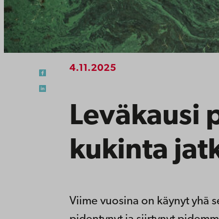
4.11.2025
Leväkausi p
kukinta jat
Viime vuosina on käynyt yhä s