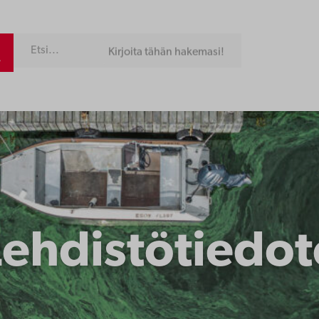
Kirjoita tähän hakemasi!
Lehdistötiedot