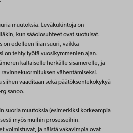
.
uuria muutoksia. Leväkukintoja on
lläkin, kun sääolosuhteet ovat suotuisat.
on edelleen liian suuri, vaikka
i on tehty työtä vuosikymmenien ajan.
meren kaltaiselle herkälle sisämerelle, ja
n ravinnekuormituksen vähentämiseksi.
ja siihen vaaditaan sekä päätöksentekokykyä
erg sanoo.
n suoria muutoksia (esimerkiksi korkeampia
lisesti myös muihin prosesseihin.
t voimistuvat, ja näistä vakavimpia ovat