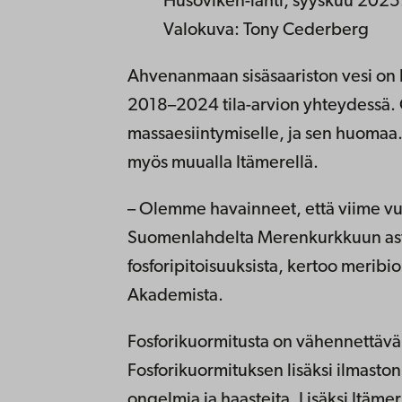
Husöviken-lahti, syyskuu 2025
Valokuva: Tony Cederberg
Ahvenanmaan sisäsaariston vesi on l
2018–2024 tila-arvion yhteydessä. 
massaesiintymiselle, ja sen huomaa.
myös muualla Itämerellä.
– Olemme havainneet, että viime vu
Suomenlahdelta Merenkurkkuun asti
fosforipitoisuuksista, kertoo meribiol
Akademista.
Fosforikuormitusta on vähennettävä
Fosforikuormituksen lisäksi ilmas
ongelmia ja haasteita. Lisäksi Itäm