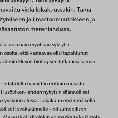
älle syksyyn. Tänä syksynä
havaittu vielä lokakuussakin. Tämä
tymiseen ja ilmastonmuutokseen ja
sisäsaariston merenlahdissa.
astaavaa näin myöhään syksyllä.
osoita, että vastaavaa olisi tapahtunut
kademin Husön biologisen tutkimusaseman
-lahdella havaittiin erittäin runsaita
. Husöviken-lahden nykyisin säännölliset
jo syyskuun alussa. Lokakuun ensimmäisellä
olliset leväkukinnalle – oli suhteellisen
. Meressä oli silloinkin voimakkaita kukintoja.