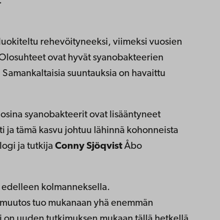
.
uokiteltu rehevöityneeksi, viimeksi vuosien
Olosuhteet ovat hyvät syanobakteerien
 Samankaltaisia suuntauksia on havaittu
osina syanobakteerit ovat lisääntyneet
 ja tämä kasvu johtuu lähinnä kohonneista
ogi ja tutkija
Conny Sjöqvist
Åbo
 edelleen kolmanneksella.
tonmuutos tuo mukanaan yhä enemmän
eri on uuden tutkimuksen mukaan tällä hetkellä