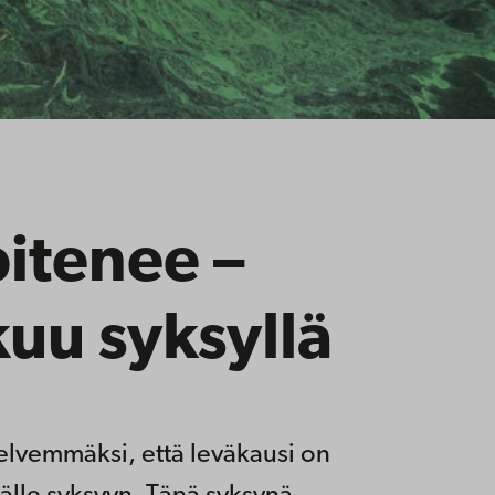
itenee –
kuu syksyllä
elvemmäksi, että leväkausi on