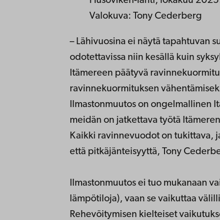
Husöviken-lahti, lokakuu 2025
Valokuva: Tony Cederberg
– Lähivuosina ei näytä tapahtuvan s
odotettavissa niin kesällä kuin syksy
Itämereen päätyvä ravinnekuormitus 
ravinnekuormituksen vähentämiseks
Ilmastonmuutos on ongelmallinen Itä
meidän on jatkettava työtä Itämere
Kaikki ravinnevuodot on tukittava, 
että pitkäjänteisyyttä, Tony Cederb
Ilmastonmuutos ei tuo mukanaan vai
lämpötiloja), vaan se vaikuttaa välil
Rehevöitymisen kielteiset vaikutukse