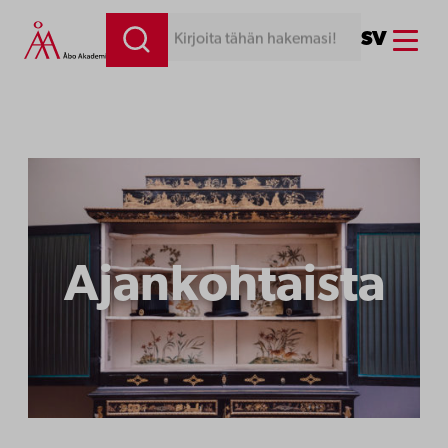
Siirry
Menu
SV
Kirjoita tähän hakemasi!
sisältöön
Ajankohtaista