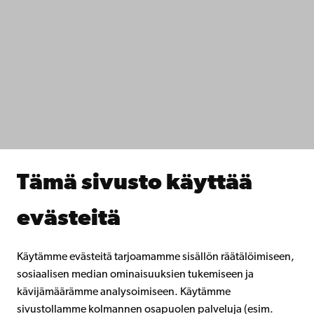
Ota yhteyttä
Saavutettavuus
Tietosuoja
IT-apua
Tiedekunnat
Opiskele meillä
Tutki kanssamme
Tee yhteistyötä kanssamme
Åbo Akademin kirjasto
Jatkuva oppiminen
Tämä sivusto käyttää
Lahjoita Åbo Akademille
Liity alumniverkostoomme
evästeitä
Åbo Akademista
Intra
Käytämme evästeitä tarjoamamme sisällön räätälöimiseen,
sosiaalisen median ominaisuuksien tukemiseen ja
kävijämäärämme analysoimiseen. Käytämme
Facebook
Instagram
YouTube
LinkedIn
Blog
Snapchat
sivustollamme kolmannen osapuolen palveluja (esim.