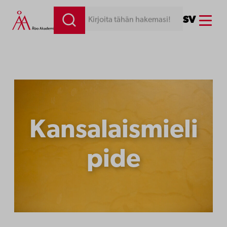
Siirry
Menu
SV
Kirjoita tähän hakemasi!
sisältöön
Kansalaismieli
pide