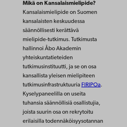
Mikä on Kansalaismielipide?
Kansalaismielipide on Suomen
kansalaisten keskuudessa
säännöllisesti kerättävä
mielipide-tutkimus. Tutkimusta
hallinnoi Åbo Akademin
yhteiskuntatieteiden
tutkimusinstituutti, ja se on osa
kansallista yleisen mielipiteen
tutkimusinfrastruktuuria
FIRIPOa
.
Kyselypaneelilla on useita
tuhansia säännöllisiä osallistujia,
joista suurin osa on rekrytoitu
erilaisilla todennäköisyysotannan