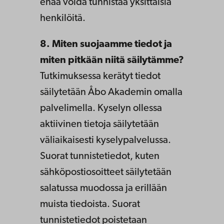
enää voida tunnistaa yksittäisiä
henkilöitä.
8. Miten suojaamme tiedot ja
miten pitkään niitä säilytämme?
Tutkimuksessa kerätyt tiedot
säilytetään Åbo Akademin omalla
palvelimella. Kyselyn ollessa
aktiivinen tietoja säilytetään
väliaikaisesti kyselypalvelussa.
Suorat tunnistetiedot, kuten
sähköpostiosoitteet säilytetään
salatussa muodossa ja erillään
muista tiedoista. Suorat
tunnistetiedot poistetaan