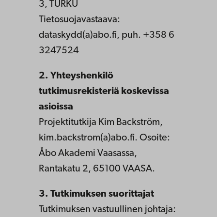
3, TURKU
Tietosuojavastaava:
dataskydd(a)abo.fi, puh. +358 6
3247524
2. Yhteyshenkilö
tutkimusrekisteriä koskevissa
asioissa
Projektitutkija Kim Backström,
kim.backstrom(a)abo.fi. Osoite:
Åbo Akademi Vaasassa,
Rantakatu 2, 65100 VAASA.
3. Tutkimuksen suorittajat
Tutkimuksen vastuullinen johtaja: