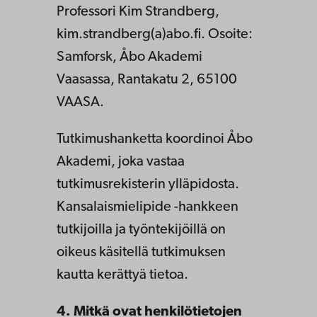
Professori Kim Strandberg,
kim.strandberg(a)abo.fi. Osoite:
Samforsk, Åbo Akademi
Vaasassa, Rantakatu 2, 65100
VAASA.
Tutkimushanketta koordinoi Åbo
Akademi, joka vastaa
tutkimusrekisterin ylläpidosta.
Kansalaismielipide -hankkeen
tutkijoilla ja työntekijöillä on
oikeus käsitellä tutkimuksen
kautta kerättyä tietoa.
4. Mitkä ovat henkilötietojen