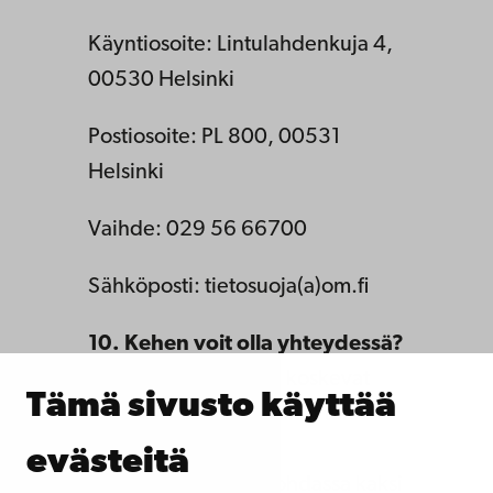
Käyntiosoite: Lintulahdenkuja 4,
00530 Helsinki
Postiosoite: PL 800, 00531
Helsinki
Vaihde: 029 56 66700
Sähköposti: tietosuoja(a)om.fi
10. Kehen voit olla yhteydessä?
Kaikki tätä ilmoitusta koskevat
Tämä sivusto käyttää
yhteydenotot ja pyynnöt tulee
esittää kirjallisesti tai
evästeitä
henkilökohtaisesti kohdassa kaksi