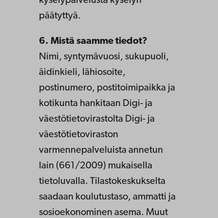
kyselypalvelusta kyselyn
päätyttyä.
6. Mistä saamme tiedot?
Nimi, syntymävuosi, sukupuoli,
äidinkieli, lähiosoite,
postinumero, postitoimipaikka ja
kotikunta hankitaan Digi- ja
väestötietovirastolta Digi- ja
väestötietoviraston
varmennepalveluista annetun
lain (661/2009) mukaisella
tietoluvalla. Tilastokeskukselta
saadaan koulutustaso, ammatti ja
sosioekonominen asema. Muut