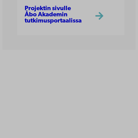
Projektin sivulle
Åbo Akademin
tutkimusportaalissa
Åbo Akademi
Tuomiokirkontori 3
20500 Turku
Åbo Akademi Vaasassa
Rantakatu 2
65100 Vaasa