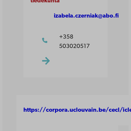
tiedekunta
izabela.czerniak@abo.fi
+358
503020517
https://corpora.uclouvain.be/cecl/ic