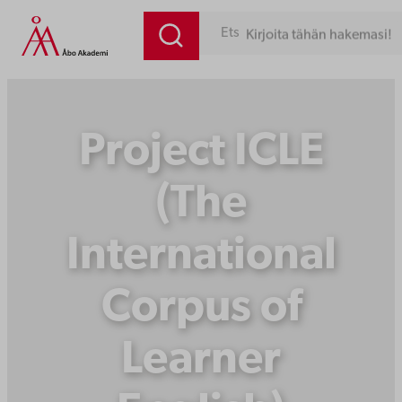
Siirry
Kirjoita tähän hakemasi!
sisältöön
Project ICLE
(The
International
Corpus of
Learner