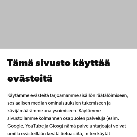
Tietosuoja
IT-apua
Tiedekunnat
Opiskele meillä
Tutki kanssamme
Tee yhteistyötä kanssamme
Åbo Akademin kirjasto
Jatkuva oppiminen
Tämä sivusto käyttää
Lahjoita Åbo Akademille
Liity alumniverkostoomme
evästeitä
Åbo Akademista
Intra
Käytämme evästeitä tarjoamamme sisällön räätälöimiseen,
sosiaalisen median ominaisuuksien tukemiseen ja
kävijämäärämme analysoimiseen. Käytämme
Facebook
Instagram
YouTube
LinkedIn
Blog
Snapchat
sivustollamme kolmannen osapuolen palveluja (esim.
Google, YouTube ja Giosg) nämä palveluntarjoajat voivat
omilla evästeillään kerätä tietoa siitä, miten käytät