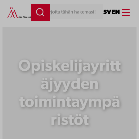
Siirry
Menu
SV
EN
Kirjoita tähän hakemasi!
sisältöön
Opiskelijayritt
äjyyden
toimintaympä
ristöt