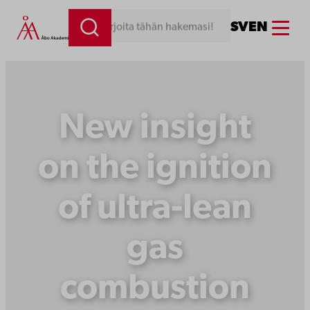
Siirry
Menu
SV
EN
Kirjoita tähän hakemasi!
sisältöön
New insight
on the ignition
of ultra-lean
gas
combustion