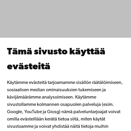
IT-apua
Tiedekunnat
Opiskele meillä
Tutki kanssamme
Tee yhteistyötä kanssamme
Åbo Akademin kirjasto
Jatkuva oppiminen
Tämä sivusto käyttää
Lahjoita Åbo Akademille
Liity alumniverkostoomme
evästeitä
Åbo Akademista
Intra
Käytämme evästeitä tarjoamamme sisällön räätälöimiseen,
sosiaalisen median ominaisuuksien tukemiseen ja
kävijämäärämme analysoimiseen. Käytämme
Facebook
Instagram
YouTube
LinkedIn
Blog
Snapchat
sivustollamme kolmannen osapuolen palveluja (esim.
Google, YouTube ja Giosg) nämä palveluntarjoajat voivat
omilla evästeillään kerätä tietoa siitä, miten käytät
sivustoamme ja voivat yhdistää näitä tietoja muihin