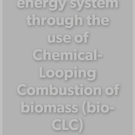
energy system
through the
use of
Chemical-
Looping
Combustion of
biomass (bio-
CLC)