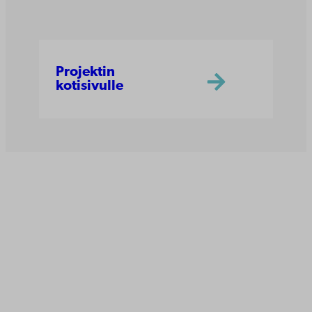
Projektin
kotisivulle
Åbo Akademi
Tuomiokirkontori 3
20500 Turku
Åbo Akademi Vaasassa
Rantakatu 2