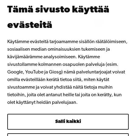
Åbo Akademista
Tämä sivusto käyttää
Intra
evästeitä
Facebook
Instagram
YouTube
LinkedIn
Blog
Snapchat
Käytämme evästeitä tarjoamamme sisällön räätälöimiseen,
sosiaalisen median ominaisuuksien tukemiseen ja
kävijämäärämme analysoimiseen. Käytämme
sivustollamme kolmannen osapuolen palveluja (esim.
Google, YouTube ja Giosg) nämä palveluntarjoajat voivat
omilla evästeillään kerätä tietoa siitä, miten käytät
sivustoamme ja voivat yhdistää näitä tietoja muihin
tietoihin, joita olet antanut heille tai joita on kerätty, kun
olet käyttänyt heidän palvelujaan.
Salli kaikki