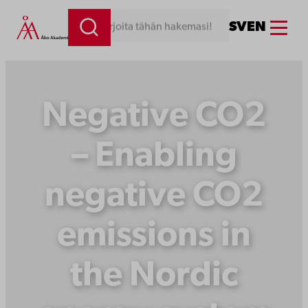
Siirry
Menu
SV
EN
Kirjoita tähän hakemasi!
sisältöön
Negative CO2
– Enabling
negative CO2
emissions in
the Nordic