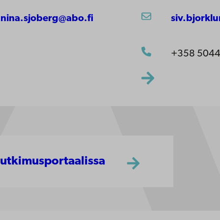
nina.sjoberg@abo.fi
siv.bjorkl
+358 504
tutkimusportaalissa