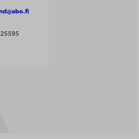
und@abo.fi
425595