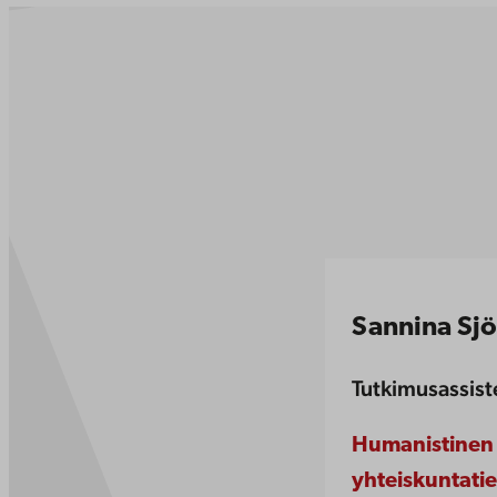
Sannina Sj
Tutkimusassist
Humanistinen 
yhteiskuntatie