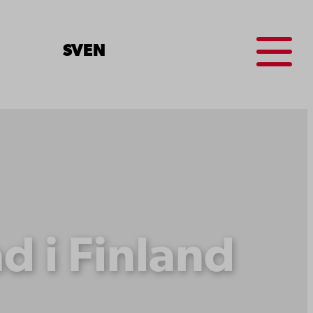
Menu
SV
EN
d i Finland