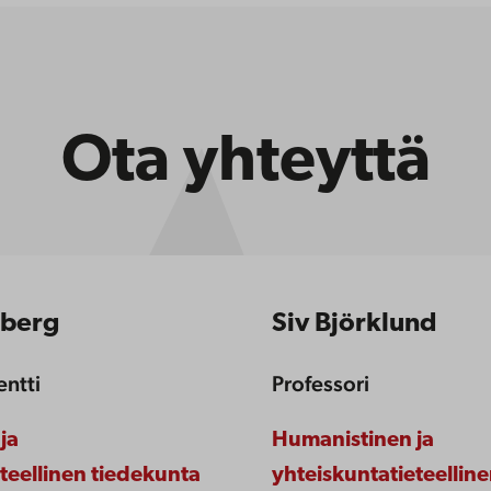
Ota yhteyttä
öberg
Siv Björklund
entti
Professori
ja
Humanistinen ja
teellinen tiedekunta
yhteiskuntatieteellin