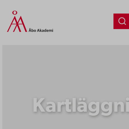
Siirry
sisältöön
Kartläggni