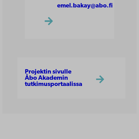
emel.bakay@abo.fi
Projektin sivulle
Åbo Akademin
tutkimusportaalissa
Åbo Akademi