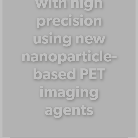
with high
precision
using new
nanoparticle-
based PET
imaging
agents