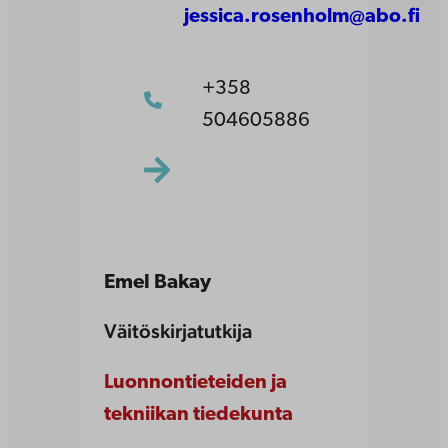
jessica.rosenholm@abo.fi
+358
504605886
Emel Bakay
Väitöskirjatutkija
Luonnontieteiden ja
tekniikan tiedekunta