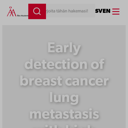
Siirry
Menu
SV
EN
Kirjoita tähän hakemasi!
sisältöön
Early
detection of
breast cancer
lung
metastasis