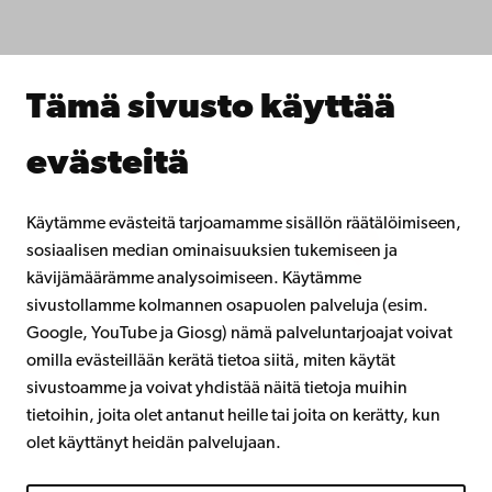
Tee yhteistyötä kanssamme
Åbo Akademin kirjasto
Jatkuva oppiminen
Tämä sivusto käyttää
Lahjoita Åbo Akademille
Liity alumniverkostoomme
evästeitä
Åbo Akademista
Intra
Käytämme evästeitä tarjoamamme sisällön räätälöimiseen,
sosiaalisen median ominaisuuksien tukemiseen ja
kävijämäärämme analysoimiseen. Käytämme
Facebook
Instagram
YouTube
LinkedIn
Blog
Snapchat
sivustollamme kolmannen osapuolen palveluja (esim.
Google, YouTube ja Giosg) nämä palveluntarjoajat voivat
omilla evästeillään kerätä tietoa siitä, miten käytät
sivustoamme ja voivat yhdistää näitä tietoja muihin
tietoihin, joita olet antanut heille tai joita on kerätty, kun
olet käyttänyt heidän palvelujaan.