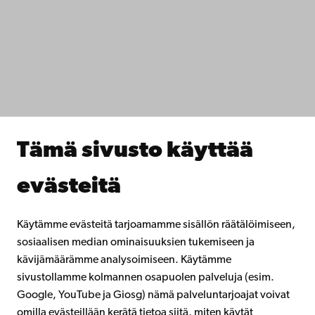
Tietosuoja
IT-apua
Tiedekunnat
Opiskele meillä
Tutki kanssamme
Tee yhteistyötä kanssamme
Åbo Akademin kirjasto
Jatkuva oppiminen
Tämä sivusto käyttää
Lahjoita Åbo Akademille
Liity alumniverkostoomme
evästeitä
Åbo Akademista
Intra
Käytämme evästeitä tarjoamamme sisällön räätälöimiseen,
sosiaalisen median ominaisuuksien tukemiseen ja
kävijämäärämme analysoimiseen. Käytämme
Facebook
Instagram
YouTube
LinkedIn
Blog
Snapchat
sivustollamme kolmannen osapuolen palveluja (esim.
Google, YouTube ja Giosg) nämä palveluntarjoajat voivat
omilla evästeillään kerätä tietoa siitä, miten käytät