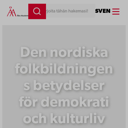
Siirry
Menu
SV
EN
Kirjoita tähän hakemasi!
sisältöön
Den nordiska
folkbildningen
s betydelser
för demokrati
och kulturliv