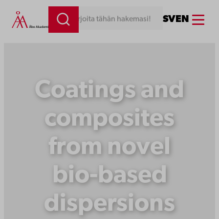
Siirry
Menu
SV
EN
Kirjoita tähän hakemasi!
sisältöön
Coatings and
composites
from novel
bio-based
dispersions