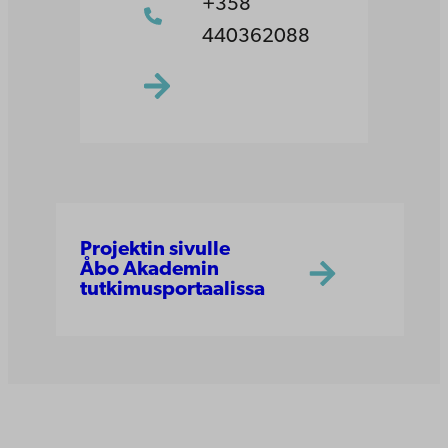
+358
440362088
Projektin sivulle
Åbo Akademin
tutkimusportaalissa