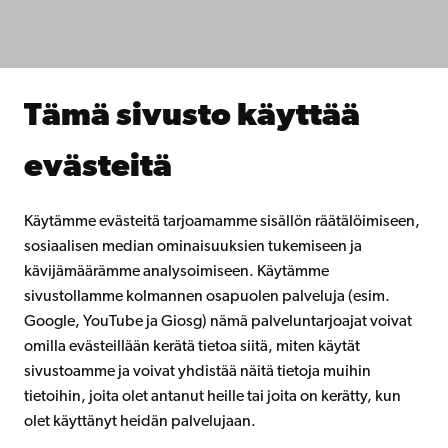
Tutki kanssamme
Tee yhteistyötä kanssamme
Åbo Akademin kirjasto
Jatkuva oppiminen
Tämä sivusto käyttää
Lahjoita Åbo Akademille
Liity alumniverkostoomme
evästeitä
Åbo Akademista
Intra
Käytämme evästeitä tarjoamamme sisällön räätälöimiseen,
sosiaalisen median ominaisuuksien tukemiseen ja
kävijämäärämme analysoimiseen. Käytämme
Facebook
Instagram
YouTube
LinkedIn
Blog
Snapchat
sivustollamme kolmannen osapuolen palveluja (esim.
Google, YouTube ja Giosg) nämä palveluntarjoajat voivat
omilla evästeillään kerätä tietoa siitä, miten käytät
sivustoamme ja voivat yhdistää näitä tietoja muihin
tietoihin, joita olet antanut heille tai joita on kerätty, kun
olet käyttänyt heidän palvelujaan.