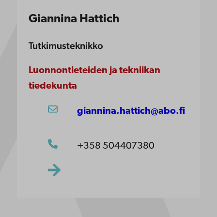
Giannina Hattich
Tutkimusteknikko
Luonnontieteiden ja tekniikan
tiedekunta
giannina.hattich@abo.fi
+358 504407380