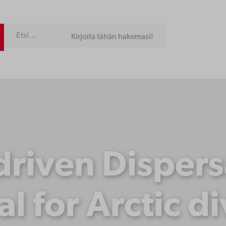
Kirjoita tähän hakemasi!
riven Dispersa
l for Arctic d