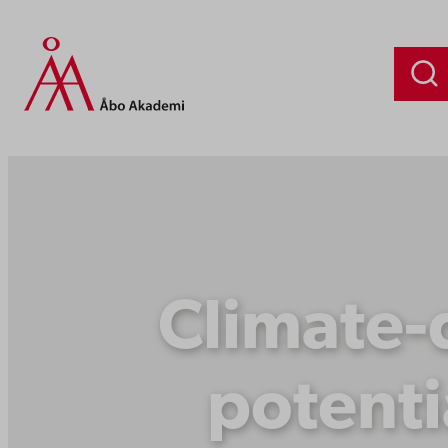
Siirry
sisältöön
Climate-d
potentia