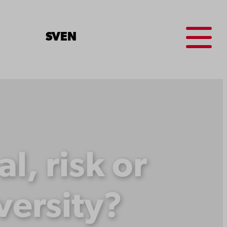
Menu
SV
EN
l, risk or
iversity?