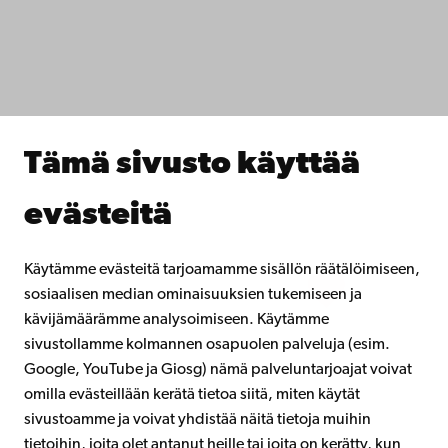
Tiedekunnat
Opiskele meillä
Tutki kanssamme
Tee yhteistyötä kanssamme
Åbo Akademin kirjasto
Jatkuva oppiminen
Tämä sivusto käyttää
Lahjoita Åbo Akademille
Liity alumniverkostoomme
evästeitä
Åbo Akademista
Intra
Käytämme evästeitä tarjoamamme sisällön räätälöimiseen,
sosiaalisen median ominaisuuksien tukemiseen ja
kävijämäärämme analysoimiseen. Käytämme
Facebook
Instagram
YouTube
LinkedIn
Blog
Snapchat
sivustollamme kolmannen osapuolen palveluja (esim.
Google, YouTube ja Giosg) nämä palveluntarjoajat voivat
omilla evästeillään kerätä tietoa siitä, miten käytät
sivustoamme ja voivat yhdistää näitä tietoja muihin
tietoihin, joita olet antanut heille tai joita on kerätty, kun