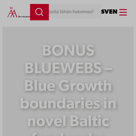
Siirry
Menu
SV
EN
Kirjoita tähän hakemasi!
sisältöön
BONUS
BLUEWEBS –
Blue Growth
boundaries in
novel Baltic