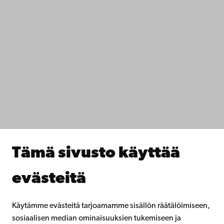
+358 2 215 31
Ota yhteyttä
Saavutettavuus
Tietosuoja
IT-apua
Tiedekunnat
Opiskele meillä
Tutki kanssamme
Tee yhteistyötä kanssamme
Åbo Akademin kirjasto
Jatkuva oppiminen
Tämä sivusto käyttää
Lahjoita Åbo Akademille
Liity alumniverkostoomme
evästeitä
Åbo Akademista
Intra
Käytämme evästeitä tarjoamamme sisällön räätälöimiseen,
sosiaalisen median ominaisuuksien tukemiseen ja