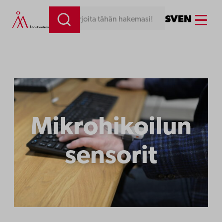
Siirry
Menu
SV
EN
Kirjoita tähän hakemasi!
sisältöön
Mikrohikoilun
sensorit