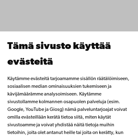
Tiedekunnat
Opiskele meillä
Tutki kanssamme
Tee yhteistyötä kanssamme
Åbo Akademin kirjasto
Jatkuva oppiminen
Tämä sivusto käyttää
Lahjoita Åbo Akademille
Liity alumniverkostoomme
evästeitä
Åbo Akademista
Intra
Käytämme evästeitä tarjoamamme sisällön räätälöimiseen,
sosiaalisen median ominaisuuksien tukemiseen ja
kävijämäärämme analysoimiseen. Käytämme
Facebook
Instagram
YouTube
LinkedIn
Blog
Snapchat
sivustollamme kolmannen osapuolen palveluja (esim.
Google, YouTube ja Giosg) nämä palveluntarjoajat voivat
omilla evästeillään kerätä tietoa siitä, miten käytät
sivustoamme ja voivat yhdistää näitä tietoja muihin
tietoihin, joita olet antanut heille tai joita on kerätty, kun