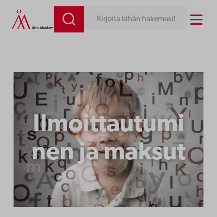
Siirry
Menu
Kirjoita tähän hakemasi!
sisältöön
Ilmoittautumi
nen ja maksut