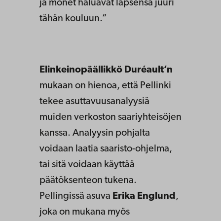
ja monet haluavat lapsensa juuri
tähän kouluun.”
Elinkeinopäällikkö Duréault’n
mukaan on hienoa, että Pellinki
tekee asuttavuusanalyysiä
muiden verkoston saariyhteisöjen
kanssa. Analyysin pohjalta
voidaan laatia saaristo-ohjelma,
tai sitä voidaan käyttää
päätöksenteon tukena.
Pellingissä asuva
Erika Englund
,
joka on mukana myös