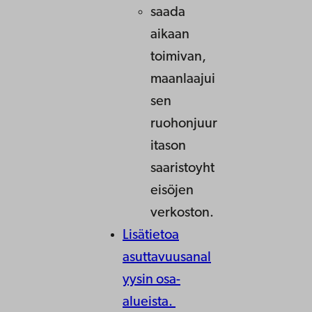
saada
aikaan
toimivan,
maanlaajui
sen
ruohonjuur
itason
saaristoyht
eisöjen
verkoston.
Lisätietoa
asuttavuusanal
yysin osa-
alueista.