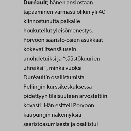
Duréault
; hänen ansiostaan
tapaaminen varmasti olikin yli 40
kiinnostunutta paikalle
houkutellut yleisömenestys.
Porvoon saaristo-osien asukkaat
kokevat itsensä usein
unohdetuiksi ja ”säästökuurien
uhreiksi”, minkä vuoksi
Duréault’n osallistumista
Pellingin kurssikeskuksessa
pidettyyn tilaisuuteen arvostettiin
kovasti. Hän esitteli Porvoon
kaupungin näkemyksiä
saaristoasumisesta ja osallistui