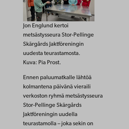
Jon Englund kertoi
metsästysseura Stor-Pellinge
Skärgårds Jaktföreningin
uudesta teurastamosta.
Kuva: Pia Prost.
Ennen paluumatkalle lähtöä
kolmantena päivänä vieraili
verkoston ryhmä metsästysseura
Stor-Pellinge Skärgårds
Jaktföreningin uudella
teurastamolla – joka sekin on