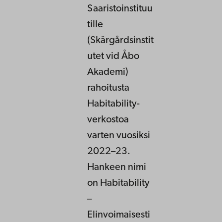
Saaristoinstituu
tille
(Skärgårdsinstit
utet vid Åbo
Akademi)
rahoitusta
Habitability-
verkostoa
varten vuosiksi
2022–23.
Hankeen nimi
on Habitability
–
Elinvoimaisesti