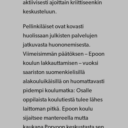
aktiivisesti ajoittain kriittiseenkin
keskusteluun.
Pellinkiläiset ovat kovasti
huolissaan julkisten palvelujen
jatkuvasta huononemisesta.
Viimeisimmän päätöksen – Epoon
koulun lakkauttamisen – vuoksi
saariston suomenkielisillä
alakouluikäisillä on huomattavasti
pidempi koulumatka: Osalle
oppilaista koulutiestä tulee lähes
laittoman pitkä. Epoon koulu
sijaitsee mantereella mutta
kaukana Porvoon keskustasta sen