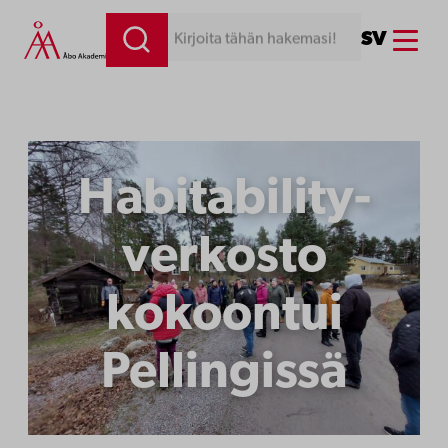
Siirry
Menu
SV
Kirjoita tähän hakemasi!
sisältöön
Habitability-
verkosto
kokoontui
Pellingissä