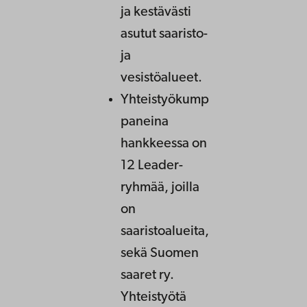
ja kestävästi
asutut saaristo-
ja
vesistöalueet.
Yhteistyökump
paneina
hankkeessa on
12 Leader-
ryhmää, joilla
on
saaristoalueita,
sekä Suomen
saaret ry.
Yhteistyötä