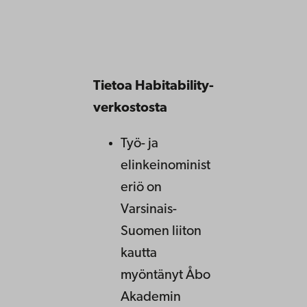
Tietoa Habitability-
verkostosta
Työ- ja
elinkeinominist
eriö on
Varsinais-
Suomen liiton
kautta
myöntänyt Åbo
Akademin