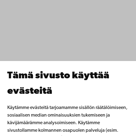
Saavutettavuus
Tietosuoja
IT-apua
Tiedekunnat
Opiskele meillä
Tutki kanssamme
Tee yhteistyötä kanssamme
Åbo Akademin kirjasto
Jatkuva oppiminen
Tämä sivusto käyttää
Lahjoita Åbo Akademille
Liity alumniverkostoomme
evästeitä
Åbo Akademista
Intra
Käytämme evästeitä tarjoamamme sisällön räätälöimiseen,
sosiaalisen median ominaisuuksien tukemiseen ja
kävijämäärämme analysoimiseen. Käytämme
Facebook
Instagram
YouTube
LinkedIn
Blog
Snapchat
sivustollamme kolmannen osapuolen palveluja (esim.