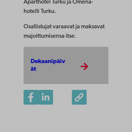
Aparthotel Turku ja Omena-
hotelli Turku.
Osallistujat varaavat ja maksavat
majoittumisensa itse.
Dekaanipäiv
ät