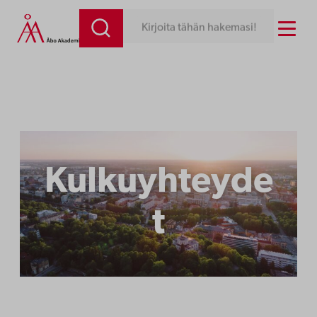
Siirry
Menu
Kirjoita tähän hakemasi!
sisältöön
Kulkuyhteyde
t