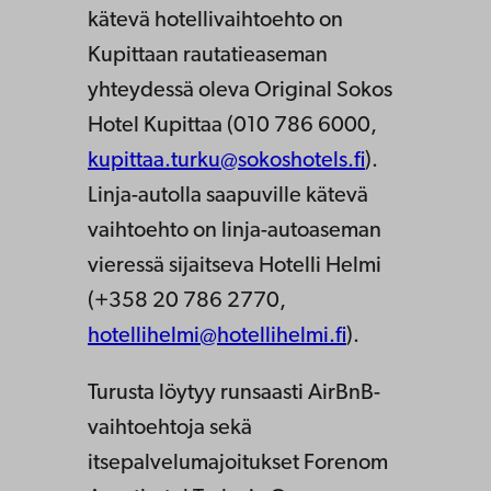
kätevä hotellivaihtoehto on
Kupittaan rautatieaseman
yhteydessä oleva Original Sokos
Hotel Kupittaa (010 786 6000,
kupittaa.turku@sokoshotels.fi
).
Linja-autolla saapuville kätevä
vaihtoehto on linja-autoaseman
vieressä sijaitseva Hotelli Helmi
(+358 20 786 2770,
hotellihelmi@hotellihelmi.fi
).
Turusta löytyy runsaasti AirBnB-
vaihtoehtoja sekä
itsepalvelumajoitukset Forenom