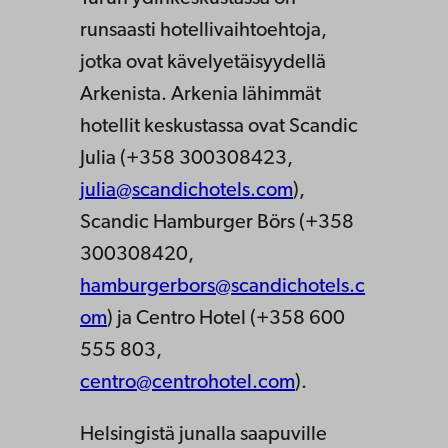
runsaasti hotellivaihtoehtoja,
jotka ovat kävelyetäisyydellä
Arkenista. Arkenia lähimmät
hotellit keskustassa ovat Scandic
Julia (+358 300308423,
julia@scandichotels.com
),
Scandic Hamburger Börs (+358
300308420,
hamburgerbors@scandichotels.c
om
) ja Centro Hotel (+358 600
555 803,
centro@centrohotel.com
).
Helsingistä junalla saapuville