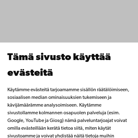
IT-apua
Tiedekunnat
Opiskele meillä
Tutki kanssamme
Tee yhteistyötä kanssamme
Åbo Akademin kirjasto
Jatkuva oppiminen
Tämä sivusto käyttää
Lahjoita Åbo Akademille
Liity alumniverkostoomme
evästeitä
Åbo Akademista
Intra
Käytämme evästeitä tarjoamamme sisällön räätälöimiseen,
sosiaalisen median ominaisuuksien tukemiseen ja
kävijämäärämme analysoimiseen. Käytämme
Facebook
Instagram
YouTube
LinkedIn
Blog
Snapchat
sivustollamme kolmannen osapuolen palveluja (esim.
Google, YouTube ja Giosg) nämä palveluntarjoajat voivat
omilla evästeillään kerätä tietoa siitä, miten käytät
sivustoamme ja voivat yhdistää näitä tietoja muihin