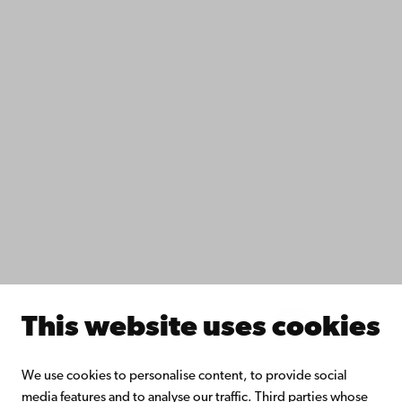
Accessibility
Data protection
IT help
Fac­ulties
Study with us
Do research with us
Collaborate with us
Åbo Akademi University Library
Continuous learning
Donate to Åbo Akademi University
Join the Alumni Network
About Åbo Akademi University
Intranet
This website uses cookies
Facebook
Instagram
YouTube
LinkedIn
Blog
Snapchat
We use cookies to personalise content, to provide social
media features and to analyse our traffic. Third parties whose