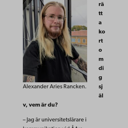
rä
tt
a
ko
rt
o
m
di
g
Alexander Aries Rancken.
sj
äl
v, vem är du?
– Jag är universitetslärare i