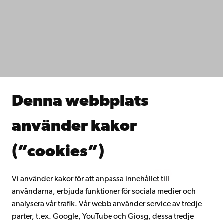
Tillgänglighet
Dataskydd
IT-hjälp
Fakulteterna
Studera hos oss
Forska hos oss
Samarbeta med oss
Åbo Akademis bibliotek
Denna webbplats
Kontinuerligt lärande
Donera till Åbo Akademi
använder kakor
Gå med i Åbo Akademis alumnnätverk
Om Åbo Akademi
(”cookies”)
Intranätet
Vi använder kakor för att anpassa innehållet till
användarna, erbjuda funktioner för sociala medier och
Facebook
Instagram
YouTube
LinkedIn
Blog
Snapchat
analysera vår trafik. Vår webb använder service av tredje
parter, t.ex. Google, YouTube och Giosg, dessa tredje