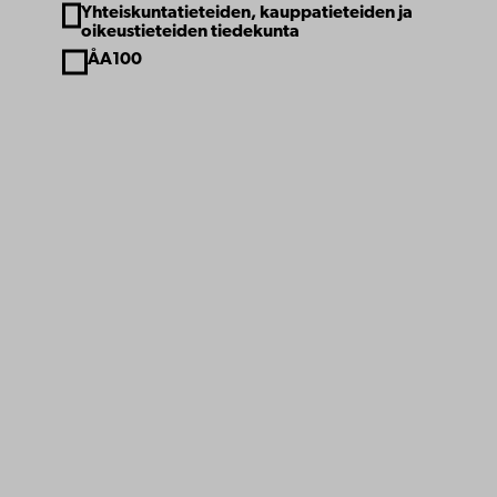
Yhteiskuntatieteiden, kauppatieteiden ja
oikeustieteiden tiedekunta
ÅA100
Åbo Akademi
Tuomiokirkontori 3
20500 Turku
Åbo Akademi Vaasassa
Rantakatu 2
65100 Vaasa
Vaihde