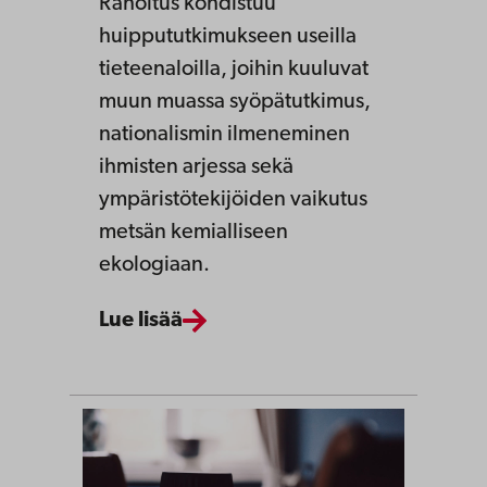
Rahoitus kohdistuu
huippututkimukseen useilla
tieteenaloilla, joihin kuuluvat
muun muassa syöpätutkimus,
nationalismin ilmeneminen
ihmisten arjessa sekä
ympäristötekijöiden vaikutus
metsän kemialliseen
ekologiaan.
Lue lisää