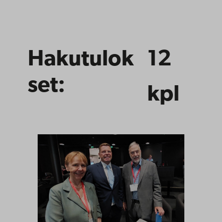
Hakutulok
12
set:
kpl
Haun tulokset