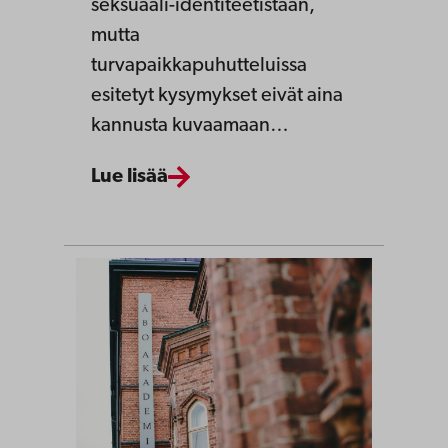
seksuaali-identiteetistään,
mutta
turvapaikkapuhutteluissa
esitetyt kysymykset eivät aina
kannusta kuvaamaan…
Lue lisää