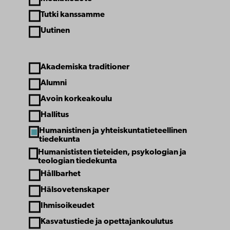
Tutki kanssamme
Uutinen
Akademiska traditioner
Article theme
Alumni
Avoin korkeakoulu
Hallitus
Humanistinen ja yhteiskuntatieteellinen
tiedekunta
Humanististen tieteiden, psykologian ja
teologian tiedekunta
Hållbarhet
Hälsovetenskaper
Ihmisoikeudet
Kasvatustiede ja opettajankoulutus