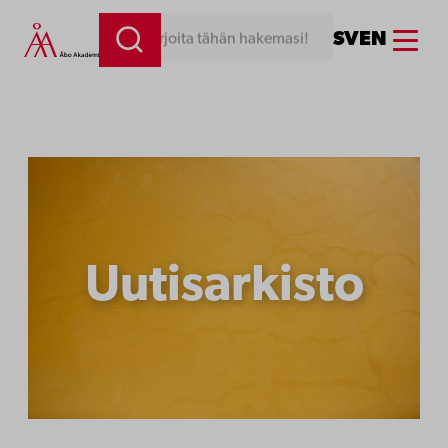
Siirry
Menu
SV
EN
Kirjoita tähän hakemasi!
sisältöön
Uutisarkisto