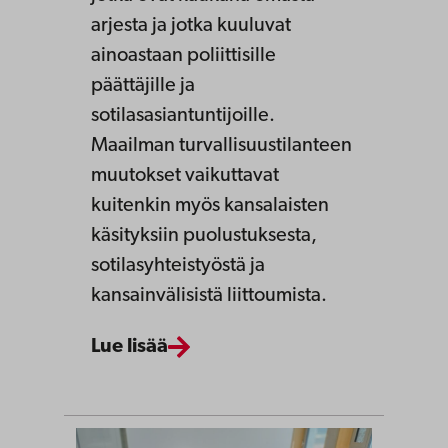
arjesta ja jotka kuuluvat
ainoastaan poliittisille
päättäjille ja
sotilasasiantuntijoille.
Maailman turvallisuustilanteen
muutokset vaikuttavat
kuitenkin myös kansalaisten
käsityksiin puolustuksesta,
sotilasyhteistyöstä ja
kansainvälisistä liittoumista.
Lue lisää