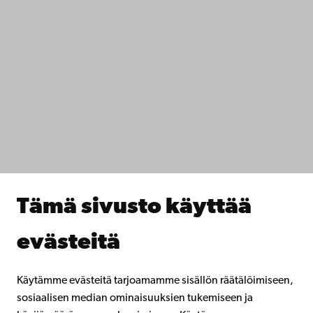
+358 2 215 31
Ota yhteyttä
Saavutettavuus
Tietosuoja
IT-apua
Tiedekunnat
Opiskele meillä
Tutki kanssamme
Tee yhteistyötä kanssamme
Åbo Akademin kirjasto
Jatkuva oppiminen
Tämä sivusto käyttää
Lahjoita Åbo Akademille
Liity alumniverkostoomme
evästeitä
Åbo Akademista
Intra
Käytämme evästeitä tarjoamamme sisällön räätälöimiseen,
sosiaalisen median ominaisuuksien tukemiseen ja